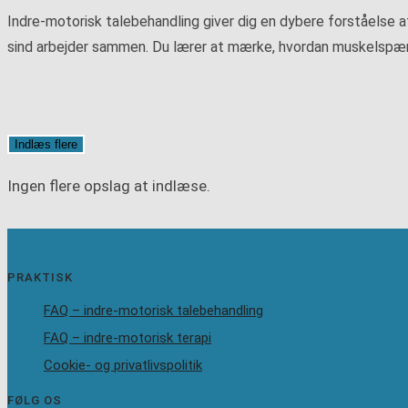
Indre-motorisk talebehandling giver dig en dybere forståelse a
sind arbejder sammen. Du lærer at mærke, hvordan muskelspændi
0 kommentarer
februar 15, 2025
Indlæs flere
Ingen flere opslag at indlæse.
PRAKTISK
FAQ – indre-motorisk talebehandling
FAQ – indre-motorisk terapi
Cookie- og privatlivspolitik
FØLG OS