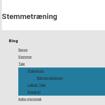
Stemmetræning
Blog
Sprog
Stemme
Tale
Stammen
Børnestammen
Løbsk Tale
Dysartri
Indre-motorisk