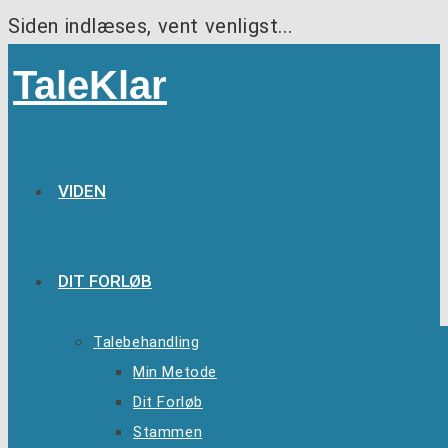
Siden indlæses, vent venligst...
Skip
TaleKlar
to
content
VIDEN
DIT FORLØB
Talebehandling
Min Metode
Dit Forløb
Stammen