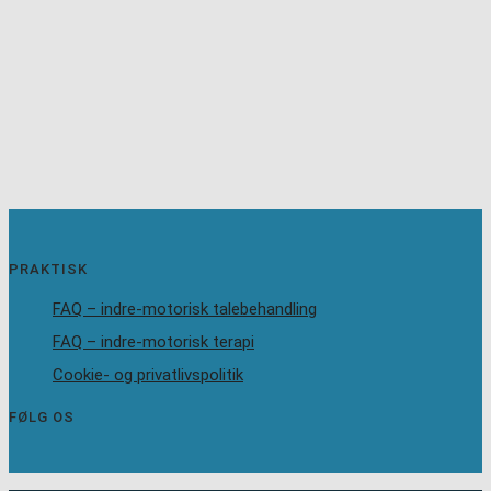
PRAKTISK
FAQ – indre-motorisk talebehandling
FAQ – indre-motorisk terapi
Cookie- og privatlivspolitik
FØLG OS