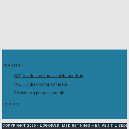
PRAKTISK
FAQ – indre-motorisk talebehandling
FAQ – indre-motorisk terapi
Cookie- og privatlivspolitik
FØLG OS
COPYRIGHT 2025 - LOGOPÆDI MED RETNING – EN VEJ TIL BED