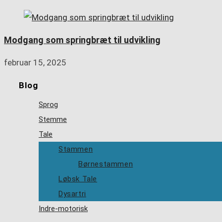
Modgang som springbræt til udvikling
februar 15, 2025
Blog
Sprog
Stemme
Tale
Stammen
Børnestammen
Løbsk Tale
Dysartri
Indre-motorisk