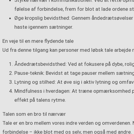
Styrke nærvær i kommunikationen: Ved at rette opm
følelse af forbindelse, frem for blot at lade ordene 
Øge kropslig bevidsthed: Gennem åndedrætsøvelser o
haste igennem sætninger.
En veje til en mere flydende tale
Ud fra denne tilgang kan personer med løbsk tale arbejde m
Åndedrætsbevidsthed: Ved at fokusere på dybe, rolig
Pause-teknik: Bevidst at tage pauser mellem sætning
Lytning og stilhed: At øve sig i aktiv lytning og omfa
Mindfulness i hverdagen: At træne opmærksomhed på 
effekt på talens rytme.
Talen som en bro til nærvær
Tale er en bro mellem vores indre verden og omverdenen. Nå
forbindelse – ikke blot med os selv, men også med andre.