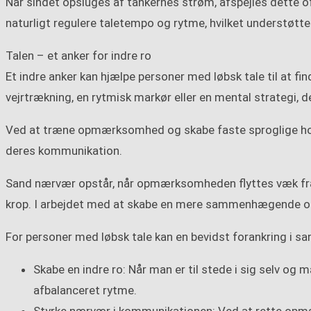
Når sindet opsluges af tankernes strøm, afspejles dette oft
naturligt regulere taletempo og rytme, hvilket understøtt
Talen – et anker for indre ro
Et indre anker kan hjælpe personer med løbsk tale til at
vejrtrækning, en rytmisk markør eller en mental strategi, 
Ved at træne opmærksomhed og skabe faste sproglige hold
deres kommunikation.
Sand nærvær opstår, når opmærksomheden flyttes væk fra t
krop. I arbejdet med at skabe en mere sammenhægende og 
For personer med løbsk tale kan en bevidst forankring i s
Skabe en indre ro: Når man er til stede i sig selv og m
afbalanceret rytme.